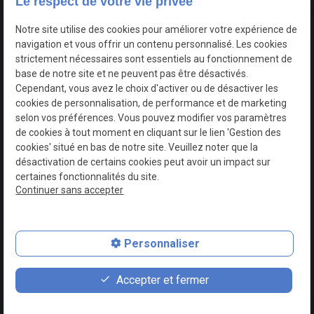
Accueil
Notre
Location
Evènements
Nos
Contact
Le respect de votre vie privée
concept
voitures
Notre site utilise des cookies pour améliorer votre expérience de
navigation et vous offrir un contenu personnalisé. Les cookies
TVA
Mentions légales
strictement nécessaires sont essentiels au fonctionnement de
Intracommunautaire :
base de notre site et ne peuvent pas être désactivés.
BE0749730618
Cependant, vous avez le choix d'activer ou de désactiver les
Politique de
cookies de personnalisation, de performance et de marketing
confidentialité
selon vos préférences. Vous pouvez modifier vos paramètres
de cookies à tout moment en cliquant sur le lien 'Gestion des
cookies' situé en bas de notre site. Veuillez noter que la
Gestion
Plan du
désactivation de certains cookies peut avoir un impact sur
des
site
certaines fonctionnalités du site.
cookies
Continuer sans accepter
Personnaliser
contact_page
phone
Accepter et fermer
Contact
0493 37 09 79