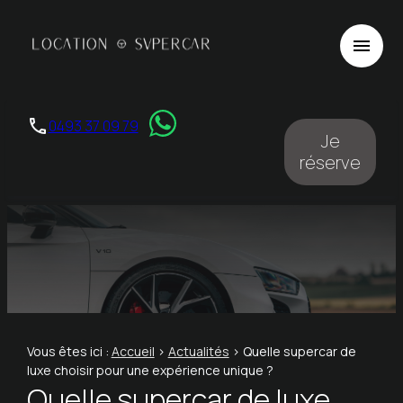
Panneau de gestion des cookies
menu
phone
0493 37 09 79
Je
réserve
Vous êtes ici :
Accueil
>
Actualités
> Quelle supercar de
luxe choisir pour une expérience unique ?
Quelle supercar de luxe