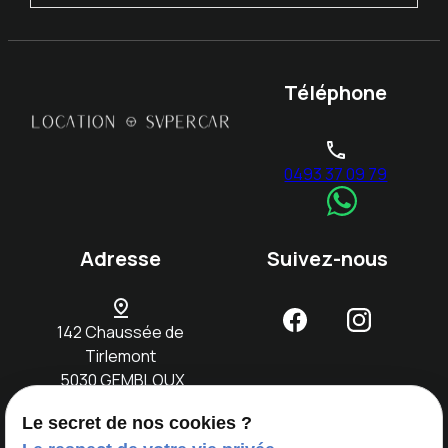
Téléphone
phone
0493 37 09 79
Adresse
Suivez-nous
pin_drop
142 Chaussée de
Tirlemont
5030 GEMBLOUX
Le secret de nos cookies ?