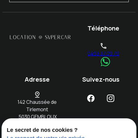
Téléphone
phone
0493 37 09 79
Adresse
Suivez-nous
pin_drop
142 Chaussée de
Tirlemont
5030 GEMBLOUX
Le secret de nos cookies ?
Accueil
Notre
Location
Evènements
Nos
Contact