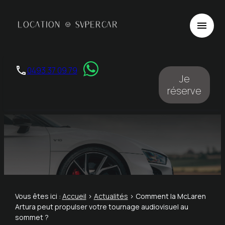
Panneau de gestion des cookies
menu
phone
0493 37 09 79
Je
réserve
Vous êtes ici :
Accueil
>
Actualités
> Comment la McLaren
Artura peut propulser votre tournage audiovisuel au
sommet ?