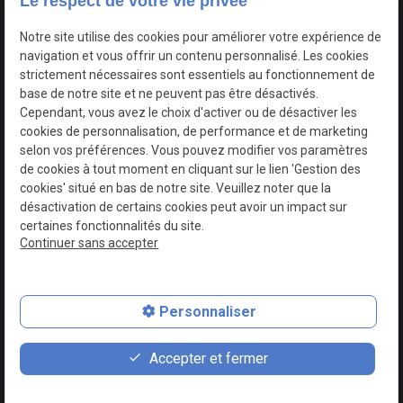
Le respect de votre vie privée
concept
voitures
Notre site utilise des cookies pour améliorer votre expérience de
navigation et vous offrir un contenu personnalisé. Les cookies
TVA
Mentions légales
strictement nécessaires sont essentiels au fonctionnement de
Intracommunautaire :
base de notre site et ne peuvent pas être désactivés.
BE0749730618
Cependant, vous avez le choix d'activer ou de désactiver les
Politique de
cookies de personnalisation, de performance et de marketing
confidentialité
selon vos préférences. Vous pouvez modifier vos paramètres
de cookies à tout moment en cliquant sur le lien 'Gestion des
cookies' situé en bas de notre site. Veuillez noter que la
Gestion
Plan du
désactivation de certains cookies peut avoir un impact sur
des
site
certaines fonctionnalités du site.
cookies
Continuer sans accepter
Personnaliser
contact_page
phone
Accepter et fermer
Contact
0493 37 09 79