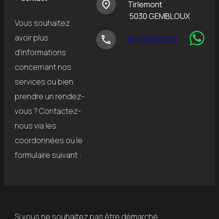
place
Tirlemont
5030 GEMBLOUX
Vous souhaitez
avoir plus
phone
0493 37 09 79
d'informations
concernant nos
services ou bien
prendre un rendez-
vous ?
Contactez-
nous via les
coordonnées ou le
formulaire suivant :
Si vous ne souhaitez pas être démarché