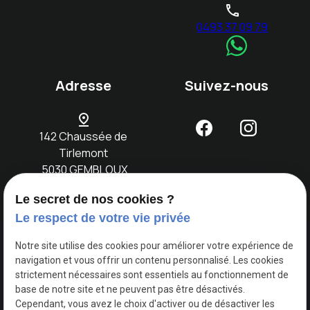
phone
0493 37 09 79
Adresse
Suivez-nous
pin_drop
142 Chaussée de
Tirlemont
5030 GEMBLOUX
Le secret de nos cookies ?
Accueil
Notre
Location
Evènements
Nos
Contact
Le respect de votre vie privée
concept
voitures
Notre site utilise des cookies pour améliorer votre expérience de
navigation et vous offrir un contenu personnalisé. Les cookies
TVA
Mentions légales
strictement nécessaires sont essentiels au fonctionnement de
Intracommunautaire :
base de notre site et ne peuvent pas être désactivés.
BE0749730618
Cependant, vous avez le choix d'activer ou de désactiver les