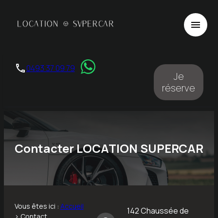
Panneau de gestion des cookies
menu
phone
0493 37 09 79
Je
réserve
Contacter LOCATION SUPERCAR
Vous êtes ici :
Accueil
142 Chaussée de
> Contact