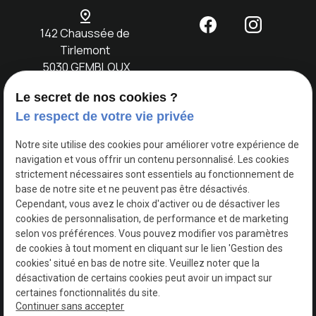
pin_drop
142 Chaussée de
Tirlemont
5030 GEMBLOUX
Le secret de nos cookies ?
Accueil
Notre
Location
Evènements
Nos
Contact
Le respect de votre vie privée
concept
voitures
Notre site utilise des cookies pour améliorer votre expérience de
navigation et vous offrir un contenu personnalisé. Les cookies
TVA
Mentions légales
strictement nécessaires sont essentiels au fonctionnement de
Intracommunautaire :
base de notre site et ne peuvent pas être désactivés.
BE0749730618
Cependant, vous avez le choix d'activer ou de désactiver les
Politique de
cookies de personnalisation, de performance et de marketing
confidentialité
selon vos préférences. Vous pouvez modifier vos paramètres
de cookies à tout moment en cliquant sur le lien 'Gestion des
cookies' situé en bas de notre site. Veuillez noter que la
Gestion
Plan du
désactivation de certains cookies peut avoir un impact sur
des
site
certaines fonctionnalités du site.
cookies
Continuer sans accepter