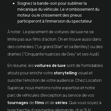
Soignez la bande-son pour sublimer la
mécanique du véhicule. Le vrombissement du
moteur ou le crissement des pneus
participeront à l'immersion du spectateur.
À noter : Le placement de voitures de luxe ne se
limite pas aux films d'action. On en trouve aussi dans
des comédies ("Le grand Stan" et sa Bentley) ou des
drames ("Cinquante nuances de Grey" et ses Audi).
En résumé, les
voitures de luxe
sont de formidables
atouts pour enrichir votre
storytelling
visuel et
susciter l'émotion de votre audience. Chez Location
Supercar, nous mettons notre expertise et notre
parc de véhicules d'exception au service de vos
tournages
de
films
et de
séries
. Que vous soyez à
la recherche d'une berline allemande, d'un SUV