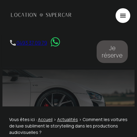
Panneau de gestion des cookies
menu
phone
0493 37 09 79
Je
réserve
Vous êtes ici :
Accueil
>
Actualités
> Comment les voitures
de luxe subliment le storytelling dans les productions
audiovisuelles ?