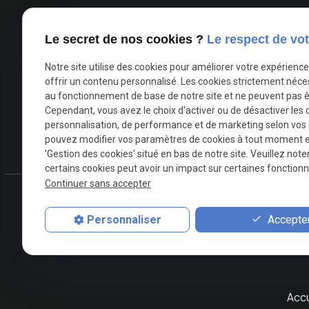
Bruxelles, Namur ou dans le Brabant-Wallon, offrez
supercar.
Contactez-nous
!
Le secret de nos cookies ?
Le respect de vot
Bon à savoir : Selon une étude récente, le marché de
Notre site utilise des cookies pour améliorer votre expérienc
offrir un contenu personnalisé. Les cookies strictement néce
croissance annuelle de 7% entre 2021 et 2028. Une t
au fonctionnement de base de notre site et ne peuvent pas ê
d'expérience unique.
Cependant, vous avez le choix d'activer ou de désactiver les 
personnalisation, de performance et de marketing selon vos
pouvez modifier vos paramètres de cookies à tout moment en 
X (formerly Twitter) est désactivé.
Facebook est désactivé
Autoriser
'Gestion des cookies' situé en bas de notre site. Veuillez note
certains cookies peut avoir un impact sur certaines fonctionna
Continuer sans accepter
Téléph
Accepter
Personnaliser
phone
0493 
Accu