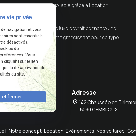
-vous une expérience inoubliable grâce à Location
re vie privée
 la location de voitures de luxe devrait connaître une
e de navigation et vous
ssaires sont essentiels
endance qui reflète l'attrait grandissant pour ce type
tre désactivés.
cookies de
 préférences. Vous
cliquant sur le lien
.
Autoriser
r que la désactivation de
lités du site.
one
Adresse
 et fermer
pin_drop
37 09 79
142 Chaussée de Tirlemo
5030 GEMBLOUX
eil
Notre concept
Location
Evènements
Nos voitures
Con