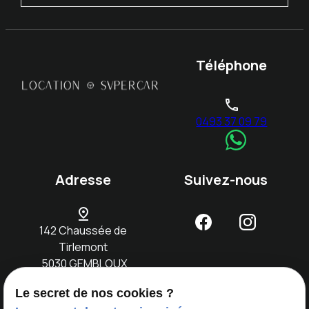
Téléphone
phone
0493 37 09 79
Adresse
Suivez-nous
pin_drop
142 Chaussée de
Tirlemont
5030 GEMBLOUX
Le secret de nos cookies ?