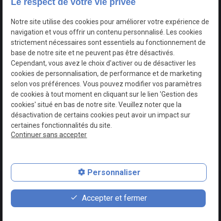
Accueil
Notre
Location
Evènements
Nos
Contact
Le respect de votre vie privée
concept
voitures
Notre site utilise des cookies pour améliorer votre expérience de
navigation et vous offrir un contenu personnalisé. Les cookies
TVA
Mentions légales
strictement nécessaires sont essentiels au fonctionnement de
Intracommunautaire :
base de notre site et ne peuvent pas être désactivés.
BE0749730618
Cependant, vous avez le choix d'activer ou de désactiver les
Politique de
cookies de personnalisation, de performance et de marketing
confidentialité
selon vos préférences. Vous pouvez modifier vos paramètres
de cookies à tout moment en cliquant sur le lien 'Gestion des
cookies' situé en bas de notre site. Veuillez noter que la
Gestion
Plan du
désactivation de certains cookies peut avoir un impact sur
des
site
certaines fonctionnalités du site.
cookies
Continuer sans accepter
Personnaliser
contact_page
phone
Accepter et fermer
Contact
0493 37 09 79