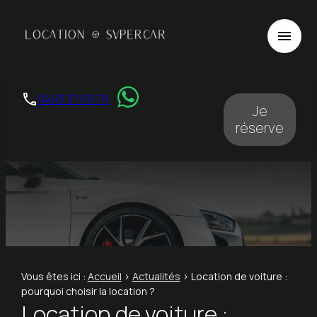
Panneau de gestion des cookies
menu
phone
0493 37 09 79
Je
réserve
Vous êtes ici :
Accueil
>
Actualités
> Location de voiture :
pourquoi choisir la location ?
Location de voiture :