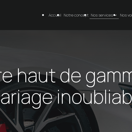
Accueil
Notre concept
Nos services
Nos vo
re haut de gam
ariage inoubliab