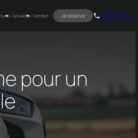
phone
Je réserve
0493 37 09 79
itures
Actualités
Contact
me pour un
le