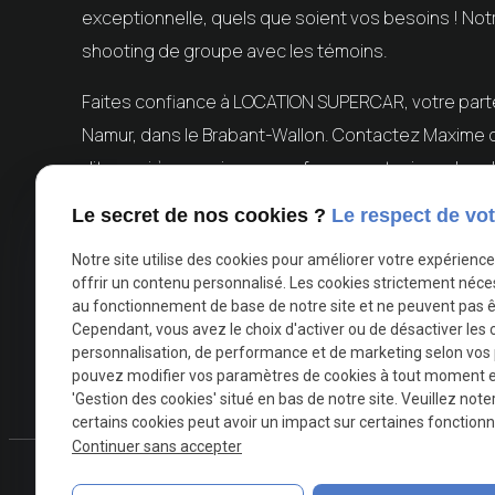
exceptionnelle, quels que soient vos besoins ! N
shooting de groupe avec les témoins.
Faites confiance à
LOCATION SUPERCAR
, votre par
Namur, dans le Brabant-Wallon. Contactez Maxime d
dites oui à un mariage sans fausse note, jusqu'au ch
Le secret de nos cookies ?
Le respect de vot
Notre site utilise des cookies pour améliorer votre expérienc
offrir un contenu personnalisé. Les cookies strictement néce
au fonctionnement de base de notre site et ne peuvent pas ê
Cependant, vous avez le choix d'activer ou de désactiver les 
personnalisation, de performance et de marketing selon vos
pouvez modifier vos paramètres de cookies à tout moment en 
'Gestion des cookies' situé en bas de notre site. Veuillez note
certains cookies peut avoir un impact sur certaines fonctionna
Continuer sans accepter