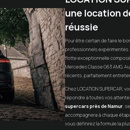
une location d
réussie
Pour être certain de faire le b
professionnels expérimentés
flotte exceptionnelle composé
Mercedes Classe G63 AMG, Aud
récents, parfaitement entreten
Chez
LOCATION SUPERCAR
, v
répondre à toutes vos attente
supercars près de Namur
, s
accompagnera à chaque étape, 
vous définirez la formule la plu