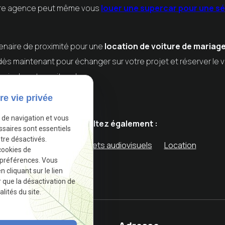
otre agence peut même vous
louer une supercar pour une s
tenaire de proximité pour une
location de voiture de mariag
ès maintenant pour échanger sur votre projet et réserver le 
oix de votre voiture !
re vie privée
e de navigation et vous
Consultez également :
ssaires sont essentiels
tre désactivés.
Nos services
Projets audiovisuels
Location
cookies de
 préférences. Vous
cliquant sur le lien
r que la désactivation de
lités du site.