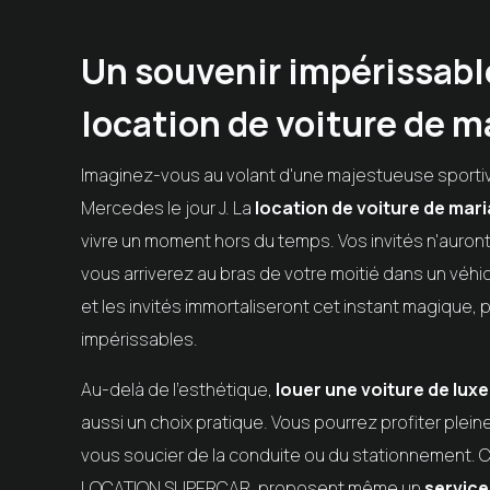
Un souvenir impérissable
location de voiture de m
Imaginez-vous au volant d'une majestueuse sporti
Mercedes le jour J. La
location de voiture de mar
vivre un moment hors du temps. Vos invités n'auron
vous arriverez au bras de votre moitié dans un véh
et les invités immortaliseront cet instant magique,
impérissables.
Au-delà de l'esthétique,
louer une voiture de lux
aussi un choix pratique. Vous pourrez profiter ple
vous soucier de la conduite ou du stationnement.
LOCATION SUPERCAR
, proposent même un
service