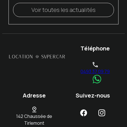
Voir toutes les actualités
Téléphone
phone
0493 37 09 79
Adresse
Suivez-nous
pin_drop
142 Chaussée de
Tirlemont