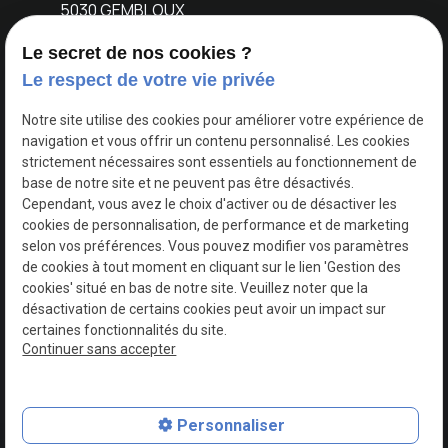
5030 GEMBLOUX
Le secret de nos cookies ?
Accueil
Notre
Location
Evènements
Nos
Contact
Le respect de votre vie privée
concept
voitures
Notre site utilise des cookies pour améliorer votre expérience de
navigation et vous offrir un contenu personnalisé. Les cookies
TVA
Mentions légales
strictement nécessaires sont essentiels au fonctionnement de
Intracommunautaire :
base de notre site et ne peuvent pas être désactivés.
BE0749730618
Cependant, vous avez le choix d'activer ou de désactiver les
Politique de
cookies de personnalisation, de performance et de marketing
confidentialité
selon vos préférences. Vous pouvez modifier vos paramètres
de cookies à tout moment en cliquant sur le lien 'Gestion des
cookies' situé en bas de notre site. Veuillez noter que la
Gestion
Plan du
désactivation de certains cookies peut avoir un impact sur
des
site
certaines fonctionnalités du site.
cookies
Continuer sans accepter
Personnaliser