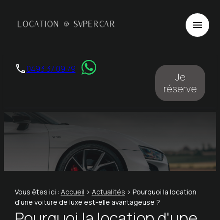
Panneau de gestion des cookies
menu
phone
0493 37 09 79
Je
réserve
Vous êtes ici :
Accueil
>
Actualités
> Pourquoi la location
d'une voiture de luxe est-elle avantageuse ?
Pourquoi la location d'une