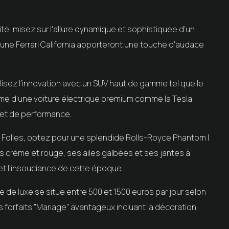
ité, misez sur l'allure dynamique et sophistiquée d'un
 une Ferrari California apporteront une touche d'audace
lisez l'innovation avec un SUV haut de gamme tel que le
me d'une voiture électrique premium comme la Tesla
 et de performance.
 Folles, optez pour une splendide Rolls-Royce Phantom I
 crème et rouge, ses ailes galbées et ses jantes à
 et l'insouciance de cette époque.
re de luxe se situe entre 500 et 1500 euros par jour selon
forfaits "Mariage" avantageux incluant la décoration