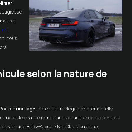
blimer
restigieuse
upercar,
mme
à
on, nous
ndra
hicule selon la nature de
Pour un
mariage
, optez pour l'élégance intemporelle
ousine ou le charme rétro d'une voiture de collection. Les
ajestueuse Rolls-Royce Silver Cloud ou d'une