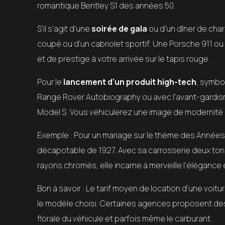
romantique Bentley S1 des années 50.
S'il s'agit d'une
soirée de gala
ou d'un dîner de char
coupé ou d'un cabriolet sportif. Une Porsche 911 ou
et de prestige à votre arrivée sur le tapis rouge.
Pour le
lancement d'un produit high-tech
, symbo
Range Rover Autobiography ou avec l'avant-gardis
Model S. Vous véhiculerez une image de modernité
Exemple : Pour un mariage sur le thème des Années
décapotable de 1927. Avec sa carrosserie deux tons
rayons chromés, elle incarne à merveille l'élégance
Bon à savoir : Le tarif moyen de location d'une voitu
le modèle choisi. Certaines agences proposent des 
florale du véhicule et parfois même le carburant.