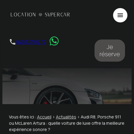
Panneau de gestion des cookies
menu
phone
0493 37 09 79
Je
réserve
Vous êtes ici :
Accueil
>
Actualités
> Audi R8, Porsche 911
ou McLaren Artura : quelle voiture de luxe offre la meilleure
expérience sonore ?