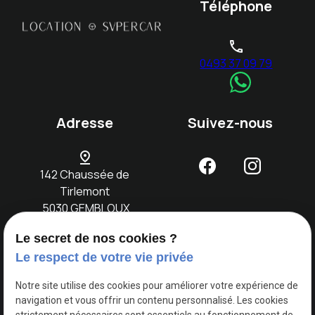
Téléphone
phone
0493 37 09 79
Adresse
Suivez-nous
pin_drop
142 Chaussée de
Tirlemont
5030 GEMBLOUX
Le secret de nos cookies ?
Accueil
Notre
Location
Evènements
Nos
Contact
Le respect de votre vie privée
concept
voitures
Notre site utilise des cookies pour améliorer votre expérience de
navigation et vous offrir un contenu personnalisé. Les cookies
TVA
Mentions légales