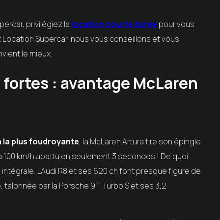
rcar, privilégiez la
location courte durée
pour vous
 Location Supercar, nous vous conseillons et vous
vient le mieux.
 fortes : avantage McLaren
n la plus foudroyante
, la McLaren Artura tire son épingle
 à 100 km/h abattu en seulement 3 secondes ! De quoi
 intégrale. L'Audi R8 et ses 620 ch font presque figure de
, talonnée par la Porsche 911 Turbo S et ses 3,2