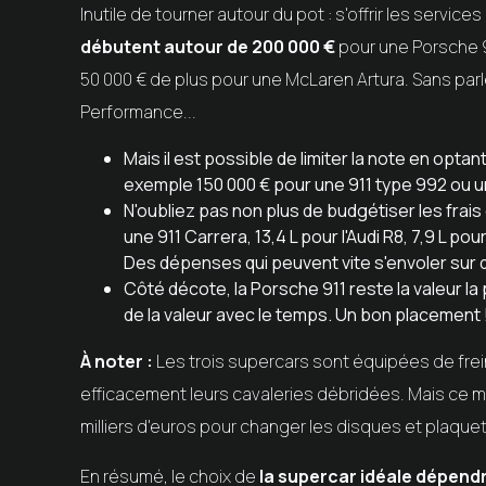
Inutile de tourner autour du pot : s'offrir les service
débutent autour de 200 000 €
pour une Porsche 9
50 000 € de plus pour une McLaren Artura. Sans parl
Performance...
Mais il est possible de limiter la note en opta
exemple 150 000 € pour une 911 type 992 ou un
N'oubliez pas non plus de budgétiser les frais 
une 911 Carrera, 13,4 L pour l'Audi R8, 7,9 L po
Des dépenses qui peuvent vite s'envoler sur d
Côté décote, la Porsche 911 reste la valeur l
de la valeur avec le temps. Un bon placement 
À noter :
Les trois supercars sont équipées de frei
efficacement leurs cavaleries débridées. Mais ce m
milliers d'euros pour changer les disques et plaquet
En résumé, le choix de
la supercar idéale dépendr