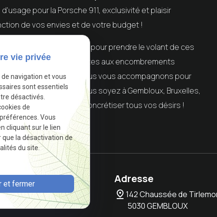
 d'usage pour la Porsche 911, exclusivité et plaisir
nction de vos envies et de votre budget !
 notre service de location pour prendre le volant de ces
re vie privée
 : préférez les petites routes aux encombrements
! Chez Location Supercar, nous vous accompagnons pour
e de navigation et vous
ssaires sont essentiels
rience inoubliable. Que vous soyez à Gembloux, Bruxelles,
tre désactivés.
nt à votre service pour concrétiser tous vos désirs !
cookies de
 préférences. Vous
cliquant sur le lien
.
Autoriser
r que la désactivation de
lités du site.
one
Adresse
 et fermer
pin_drop
37 09 79
142 Chaussée de Tirlemo
5030 GEMBLOUX