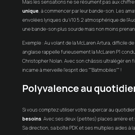
Mais les sensations ne se résument pas aux chiffre
unique
, à commencer par leur bande-son. Les ama
envolées lyriques du V10 5.2 atmosphérique de l'Audi 
une bande-son plus sourde mais non moins prenan
Exemple : Au volant de la McLaren Artura, difficile 
anglaise rappelle furieusement la McLaren P1 condui
Christopher Nolan. Avec son châssis ultralégér en f
incarne à merveille l'esprit des ""Batmobiles"" !
Polyvalence au quotidien
Si vous comptez utiliser votre supercar au quotidien
besoins
. Avec ses deux (petites) places arrière et
Sa direction, sa boîte PDK et ses multiples aides à 