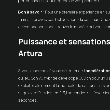
performance ? Tout dépend de vos priorités !
Bon à savoir :
Pour une première expérience en supe
familiariser avec ces bolides hors du commun. Chez
accompagnons pour trouver le modèle qui vous con
Puissance et sensations
Artura
Si vous cherchez à vous délecter de
l'accélératio
du jeu. Son V6 hybride développe 680 ch pour un 0
exploiter pleinement la motricité de sa transmission
sage avec ""seulement"" 3,1 secondes sur l'exercice
secondes.