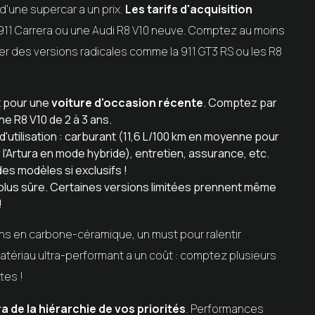
s d'une supercar a un prix.
Les tarifs d'acquisition
11 Carrera ou une Audi R8 V10 neuve. Comptez au moins
er des versions radicales comme la 911 GT3 RS ou les R8
nt pour une
voiture d'occasion récente
. Comptez par
e R8 V10 de 2 à 3 ans.
d'utilisation : carburant (11,6 L/100 km en moyenne pour
ur l'Artura en mode hybride), entretien, assurance, etc.
es modèles si exclusifs !
a plus sûre. Certaines versions limitées prennent même
!
ns en carbone-céramique, un must pour ralentir
atériau ultra-performant a un coût : comptez plusieurs
tes !
a de la hiérarchie de vos priorités
. Performances