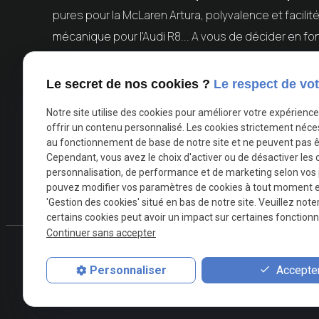
pures pour la McLaren Artura, polyvalence et facilité
mécanique pour l'Audi R8... A vous de décider en fo
Si vous hésitez encore, pourquoi ne pas profiter de
Le secret de nos cookies ?
Le respect de vot
trois modèles le temps d'un week-end ? Un conseil
urbains pour exploiter pleinement leur potentiel 
Notre site utilise des cookies pour améliorer votre expérienc
offrir un contenu personnalisé. Les cookies strictement néce
trouver la voiture de vos rêves
et vivre une expé
au fonctionnement de base de notre site et ne peuvent pas ê
Namur ou ailleurs en Brabant-Wallon, nos équipes so
Cependant, vous avez le choix d'activer ou de désactiver les 
personnalisation, de performance et de marketing selon vos
pouvez modifier vos paramètres de cookies à tout moment en 
X (formerly Twitter) est désactivé.
Facebook est désactivé
Autoriser
'Gestion des cookies' situé en bas de notre site. Veuillez note
certains cookies peut avoir un impact sur certaines fonctionna
Continuer sans accepter
Téléph
Accepter
Personnaliser
phone
0493 