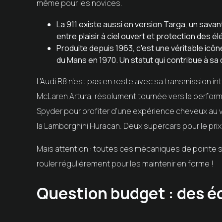
même pour les novices.
La 911 existe aussi en version Targa, un savan
entre plaisir à ciel ouvert et protection des é
Produite depuis 1963, c'est une véritable icô
du Mans en 1970. Un statut qui contribue à s
L'Audi R8 n'est pas en reste avec sa transmission in
McLaren Artura, résolument tournée vers la perform
Spyder pour profiter d'une expérience cheveux au v
la Lamborghini Huracan. Deux supercars pour le prix
Mais attention : toutes ces mécaniques de pointe s
rouler régulièrement pour les maintenir en forme !
Question budget : des é