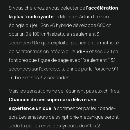
Si vous cherchez à vous délecter de
l'accélération
la plus foudroyante
, la McLaren Artura tire son
épingle du jeu. Son V6 hybride développe 680 ch
pour un 0 à 100 km/h abattu en seulement 3
secondes ! De quoi exploiter pleinement la motricité
de sa transmission intégrale. L'Audi R8 et ses 620 ch
font presque figure de sage avec ""seulement"" 3,1
secondes sur l'exercice, talonnée par la Porsche 911
Turbo S et ses 3,2 secondes.
Mais les sensations ne se résument pas aux chiffres.
Chacune de ces supercars délivre une
expérience unique
, à commencer par leur bande-
son. Les amateurs de symphonie mécanique seront
séduits par les envolées lyriques du V10 5.2