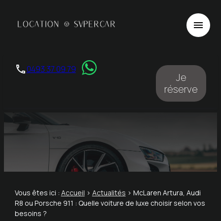
Panneau de gestion des cookies
menu
phone
0493 37 09 79
Je
réserve
Vous êtes ici :
Accueil
>
Actualités
> McLaren Artura, Audi
R8 ou Porsche 911 : Quelle voiture de luxe choisir selon vos
besoins ?