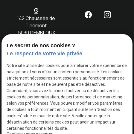
pin_drop
142 Chaussée de
Tirlemont
5030 GEMBLOUX
Le secret de nos cookies ?
Accueil
Notre
Location
Evènements
Nos
Contact
Le respect de votre vie privée
concept
voitures
Notre site utilise des cookies pour améliorer votre expérience de
navigation et vous offrir un contenu personnalisé. Les cookies
TVA
Mentions légales
strictement nécessaires sont essentiels au fonctionnement de
Intracommunautaire :
base de notre site et ne peuvent pas être désactivés.
BE0749730618
Cependant, vous avez le choix d'activer ou de désactiver les
Politique de
cookies de personnalisation, de performance et de marketing
confidentialité
selon vos préférences. Vous pouvez modifier vos paramètres
de cookies à tout moment en cliquant sur le lien 'Gestion des
cookies' situé en bas de notre site. Veuillez noter que la
Gestion
Plan du
désactivation de certains cookies peut avoir un impact sur
des
site
certaines fonctionnalités du site.
cookies