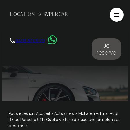
Panneau de gestion des cookies
menu
phone
0493 37 09 79
Je
réserve
Vous êtes ici :
Accueil
>
Actualités
> McLaren Artura, Audi
R8 ou Porsche 911 : Quelle voiture de luxe choisir selon vos
besoins ?