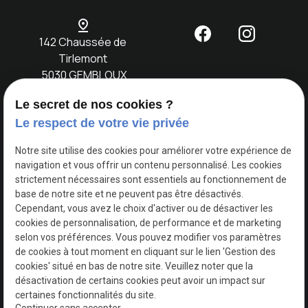
pin_drop
142 Chaussée de
Tirlemont
5030 GEMBLOUX
Le secret de nos cookies ?
Accueil
Notre
Location
Evènements
Nos
Contact
Le respect de votre vie privée
concept
voitures
Notre site utilise des cookies pour améliorer votre expérience de
navigation et vous offrir un contenu personnalisé. Les cookies
TVA
Mentions légales
strictement nécessaires sont essentiels au fonctionnement de
Intracommunautaire :
base de notre site et ne peuvent pas être désactivés.
BE0749730618
Cependant, vous avez le choix d'activer ou de désactiver les
Politique de
cookies de personnalisation, de performance et de marketing
confidentialité
selon vos préférences. Vous pouvez modifier vos paramètres
de cookies à tout moment en cliquant sur le lien 'Gestion des
cookies' situé en bas de notre site. Veuillez noter que la
Gestion
Plan du
désactivation de certains cookies peut avoir un impact sur
des
site
certaines fonctionnalités du site.
cookies