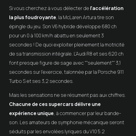
Si vous cherchez à vous délecter de
l'accélération
la plus foudroyante
, la McLaren Artura tire son
épingle du jeu. Son V6 hybride développe 680 ch
pour un 0 à 100 km/h abattu en seulement 3
secondes ! De quoi exploiter pleinement la motricité
de sa transmission intégrale. L'Audi R8 et ses 620 ch
font presque figure de sage avec ""seulement"" 3,1
secondes sur l'exercice, talonnée par la Porsche 911
Turbo S et ses 3,2 secondes.
Mais les sensations ne se résument pas aux chiffres.
Chacune de ces supercars délivre une
expérience unique
, à commencer par leur bande-
son. Les amateurs de symphonie mécanique seront
séduits par les envolées lyriques du V10 5.2