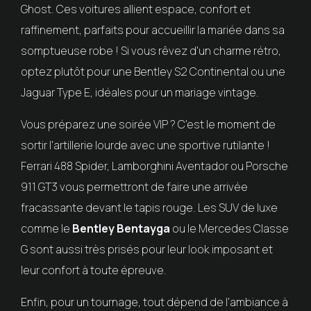
Ghost. Ces voitures allient espace, confort et
raffinement, parfaits pour accueillir la mariée dans sa
somptueuse robe ! Si vous rêvez d'un charme rétro,
optez plutôt pour une Bentley S2 Continental ou une
Jaguar Type E, idéales pour un mariage vintage.
Vous préparez une soirée VIP ? C'est le moment de
sortir l'artillerie lourde avec une sportive rutilante !
Ferrari 488 Spider, Lamborghini Aventador ou Porsche
911 GT3 vous permettront de faire une arrivée
fracassante devant le tapis rouge. Les SUV de luxe
comme le
Bentley Bentayga
ou le Mercedes Classe
G sont aussi très prisés pour leur look imposant et
leur confort à toute épreuve.
Enfin, pour un tournage, tout dépend de l'ambiance à