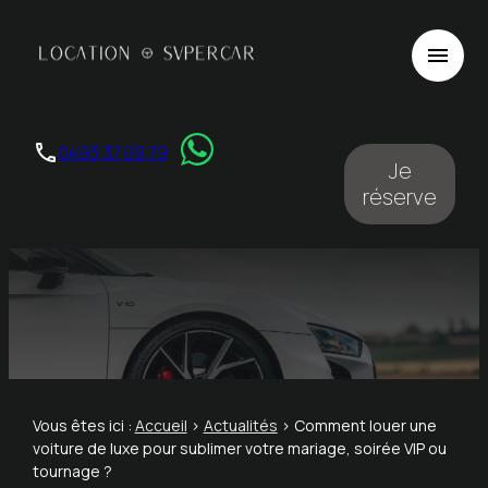
Panneau de gestion des cookies
menu
phone
0493 37 09 79
Je
réserve
Vous êtes ici :
Accueil
>
Actualités
> Comment louer une
voiture de luxe pour sublimer votre mariage, soirée VIP ou
tournage ?