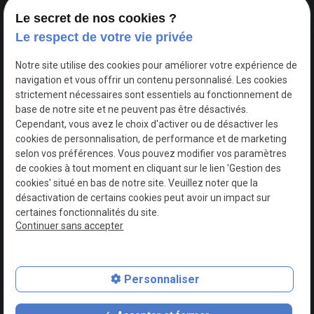
Le secret de nos cookies ?
Accueil
Notre
Location
Evènements
Nos
Contact
Le respect de votre vie privée
concept
voitures
Notre site utilise des cookies pour améliorer votre expérience de
navigation et vous offrir un contenu personnalisé. Les cookies
TVA
Mentions légales
strictement nécessaires sont essentiels au fonctionnement de
Intracommunautaire :
base de notre site et ne peuvent pas être désactivés.
BE0749730618
Cependant, vous avez le choix d'activer ou de désactiver les
Politique de
cookies de personnalisation, de performance et de marketing
confidentialité
selon vos préférences. Vous pouvez modifier vos paramètres
de cookies à tout moment en cliquant sur le lien 'Gestion des
cookies' situé en bas de notre site. Veuillez noter que la
Gestion
Plan du
désactivation de certains cookies peut avoir un impact sur
des
site
certaines fonctionnalités du site.
cookies
Continuer sans accepter
Personnaliser
contact_page
phone