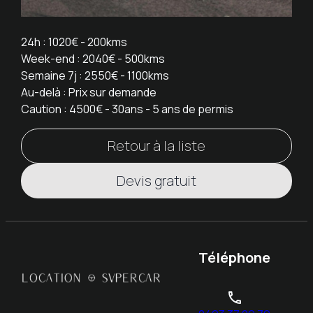
24h
: 1020€ - 200kms
Week-end
: 2040€ - 500kms
Semaine 7j
: 2550€ - 1100kms
Au-delà
: Prix sur demande
Caution
: 4500€ - 30ans - 5 ans de permis
Retour à la liste
Devis gratuit
Téléphone
phone