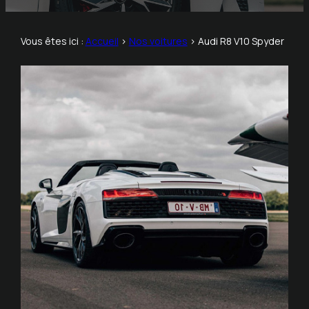
Vous êtes ici :
Accueil
>
Nos voitures
>
Audi R8 V10 Spyder