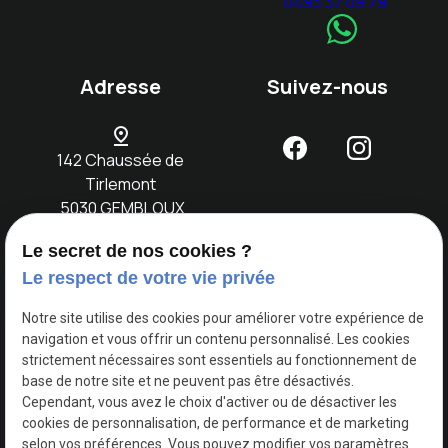
0493 37 09 79
Adresse
Suivez-nous
pin_drop
142 Chaussée de
Tirlemont
5030 GEMBLOUX
Le secret de nos cookies ?
Accueil
Notre
Location
Evènements
Nos
Contact
Le respect de votre vie privée
concept
voitures
Notre site utilise des cookies pour améliorer votre expérience de
navigation et vous offrir un contenu personnalisé. Les cookies
TVA
Mentions légales
strictement nécessaires sont essentiels au fonctionnement de
Intracommunautaire :
base de notre site et ne peuvent pas être désactivés.
BE0749730618
Cependant, vous avez le choix d'activer ou de désactiver les
Politique de
cookies de personnalisation, de performance et de marketing
confidentialité
selon vos préférences. Vous pouvez modifier vos paramètres